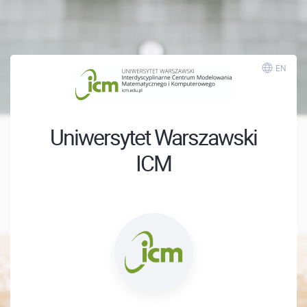
EN
Uniwersytet Warszawski
ICM